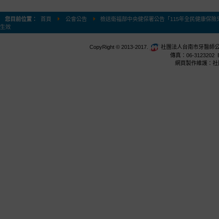
您目前位置：
首頁
公會公告
檢送衛福部中央健保署公告「115年全民健康保險牙
生效
CopyRight © 2013-2017.
社團法人台南市牙醫師公會 台
傳真：06-3123202 E
網頁製作維護：社