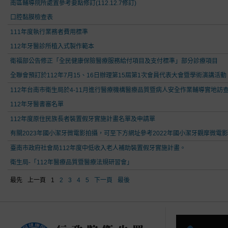
南區輔導院所處置參考要點修訂(112.12.7修訂)
口腔黏膜檢查表
111年度執行業務者費用標準
112年牙醫診所植入式製作範本
衛福部公告修正「全民健康保險醫療服務給付項目及支付標準」部分診療項目
全聯會預訂於112年7月15、16日辦理第15屆第1次會員代表大會暨學術演講活
112年台南市衛生局於4-11月進行醫療機構醫療品質暨病人安全作業輔導實地訪
112年牙醫書審名單
112年度原住民族長者裝置假牙實施計畫名單及申請單
有關2023年國小潔牙微電影拍攝，可至下方網址參考2022年國小潔牙觀摩微電
臺南市政府社會局112年度中低收入老人補助裝置假牙實施計畫。
衛生局-「112年醫療品質暨醫療法規研習會」
最先
上一頁
1
2
3
4
5
下一頁
最後