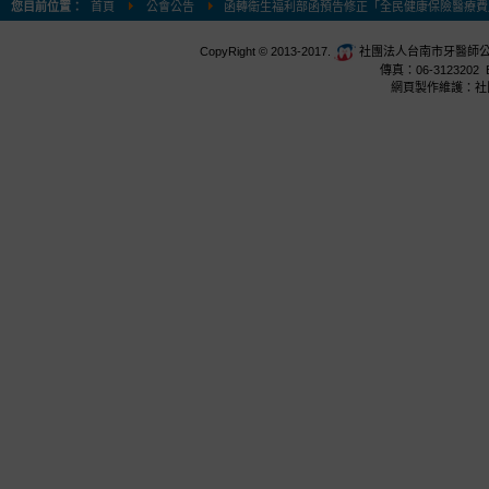
您目前位置：
首頁
公會公告
函轉衛生福利部函預告修正「全民健康保險醫療費
CopyRight © 2013-2017.
社團法人台南市牙醫師公會 台
傳真：06-3123202 E
網頁製作維護：社