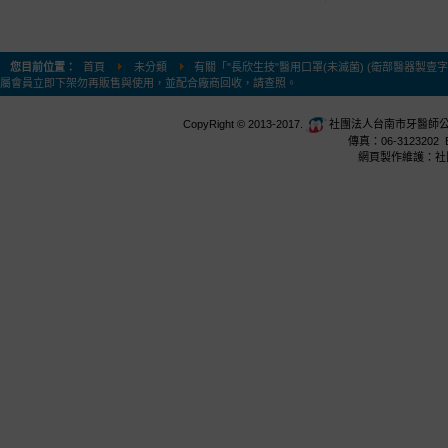
您目前位置：
首頁
未分類
有關「"長欣生技"醫用口罩(未滅菌) (衛部醫器製壹字第0
屬會員立即下架勿再販售與使用，並配合廠商回收，請查照。
CopyRight © 2013-2017.
社團法人台南市牙醫師公會 台
傳真：06-3123202 E
網頁製作維護：社