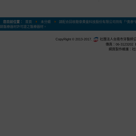
您目前位置：
首頁
未分類
請配合回收驗章費曼科技股份有限公司持有「"奧泰"磁
銷醫療器材許可證之醫療器材。
CopyRight © 2013-2017.
社團法人台南市牙醫師公會 台
傳真：06-3123202 E
網頁製作維護：社