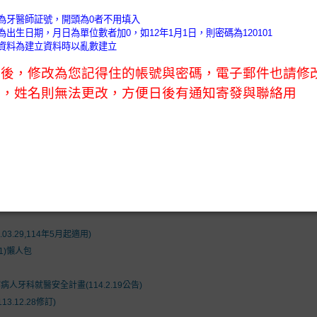
)
會務公告 (News)
會員天地 (Members)
口衛教室 (O
nformation)
執業未滿1年控管辦法及新開業額度及抽審原則
01C)
1通過).
4.17)
.29,114年5月起適用)
1)懶人包
牙科就醫安全計畫(114.2.19公告)
.12.28修訂)