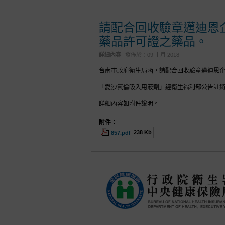
請配合回收驗章邁迪恩
藥品許可證之藥品。
詳細內容
發佈於：
09 十月 2018
台南市政府衛生局函，請配合回收驗章邁迪恩
「愛沙氟倫吸入用液劑」經衛生福利部公告註
詳細內容如附件說明。
附件：
238 Kb
857.pdf