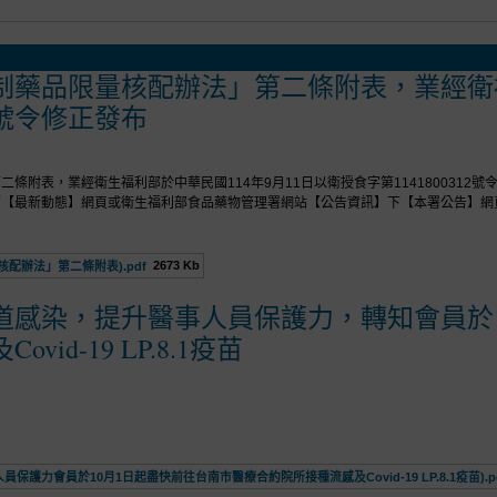
藥品限量核配辦法」第二條附表，業經衛福部
12號令修正發布
條附表，業經衛生福利部於中華民國114年9月11日以衛授食字第1141800312
下【最新動態】網頁或衛生福利部食品藥物管理署網站【公告資訊】下【本署公告】網
2673 Kb
配辦法」第二條附表).pdf
道感染，提升醫事人員保護力，轉知會員於1
id-19 LP.8.1疫苗
護力會員於10月1日起盡快前往台南市醫療合約院所接種流感及Covid-19 LP.8.1疫苗).p