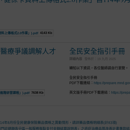
4143 Kb
上傳格式2.0作業」).pdf
年醫療爭議調解人才
全民安全指引手冊
詳細內容
發佈於：
19 九月 2025
轉知以下資訊，各位醫師請自行瀏覽。
全民安全指引手冊
PDF下載連結：
https://prepare.mnd.go
英文版手冊PDF下載連結：
https://pre
7638 Kb
進階研習課程」).pdf
關114年8月份全民健康保險藥品價格之異動情形，請詳藥品價格明細表(計83項)
牙醫門診總額各分區一般服務每點支付金額結算說明表」之癌症治療品質改善計畫專款