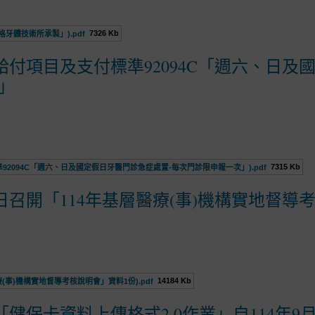
7326 Kb
牙體技術所承製」).pdf
付項目及支付標準92094C「週六、日及
」
7315 Kb
92094C「週六、日及國定假日牙醫門診急症處置-每次門診限申報一次」).pdf
0日召開「114年基層醫療(事)機構實地督導
14184 Kb
療(事)機構實地督導考核說明會」資料1份).pdf
健保卡資料上傳格式2.0作業」自114年9