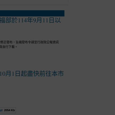
於114年9月11日以
號令修正發布，旨揭發布令請至行政院公報資訊
頁自行下載。
0月1日起盡快前往本市
2054 Kb
df