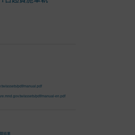
v.tw/assets/pdf/manual.pdf
pare.mnd.gov.tw/assets/pdf/manual-en.pdf
結算結果