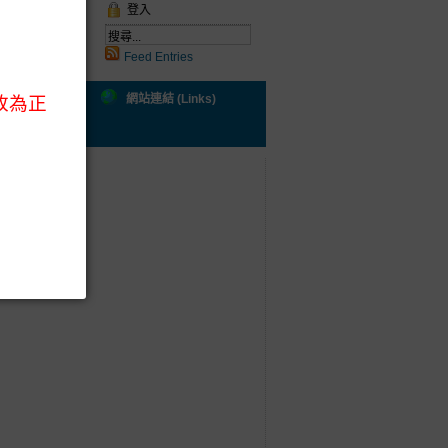
登入
Feed Entries
ral Health)
網站連結 (Links)