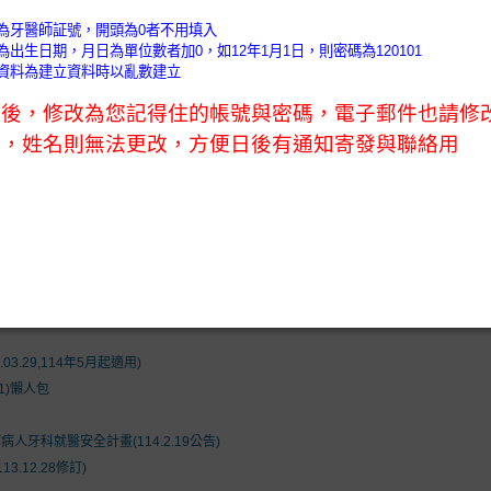
)
會務公告 (News)
會員天地 (Members)
口衛教室 (O
nformation)
執業未滿1年控管辦法及新開業額度及抽審原則
01C)
1通過).
4.17)
.29,114年5月起適用)
1)懶人包
牙科就醫安全計畫(114.2.19公告)
.12.28修訂)