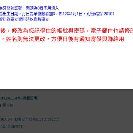
)
會務公告 (News)
會員天地 (Members)
口衛教室 (O
nformation)
執業未滿1年控管辦法及新開業額度及抽審原則
01C)
1通過).
4.17)
.29,114年5月起適用)
1)懶人包
牙科就醫安全計畫(114.2.19公告)
.12.28修訂)