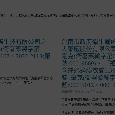
第一項第二款及第三款規定之認定原則」業經衛生福利部110年7月12日衛部醫字第11
際生技有限公司之
台南市政府衛生局
%(衛署藥製字第
大藥廠股份有限公司
102、2022-2113)藥
毫克(衛署藥輸字第02
號:00019669)、
含戒必適膜衣錠0.5
錠1毫克(衛署藥輸字第0
耳國際生技有限公司之「克菌寧殺菌水溶
號:00019012、0001
02、2022-2113)藥品，
詳細內容
發佈於：
06 八月 2021
台南市政府衛生局函，請配合下架回收輝
毫克(衛署藥輸字第024649號)」(批號:00
「戒必適2週起始治療包 (內含戒必適膜