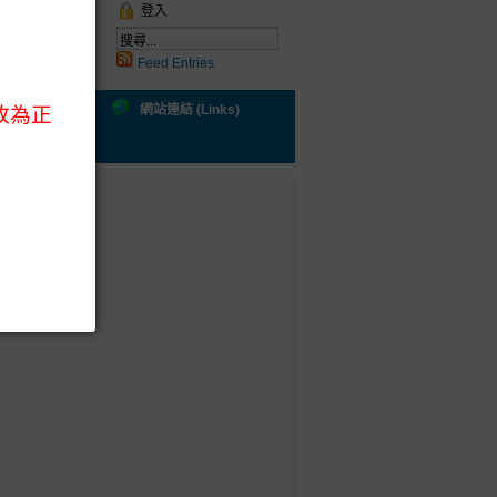
登入
Feed Entries
ral Health)
網站連結 (Links)