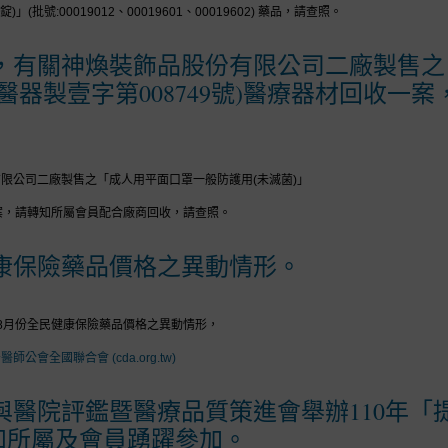
」(批號:00019012、00019601、00019602) 藥品，請查照。
，有關神煥裝飾品股份有限公司二廠製售之
部醫器製壹字第008749號)醫療器材回收
限公司二廠製售之「成人用平面口罩一般防護用(未滅菌)」
收一案，請轉知所屬會員配合廠商回收，請查照。
健康保險藥品價格之異動情形。
0年8月份全民健康保險藥品價格之異動情形，
公會全國聯合會 (cda.org.tw)
與醫院評鑑暨醫療品質策進會舉辦110年「
知所屬及會員踴躍參加。