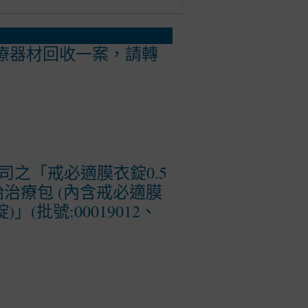
醫療器材回收一案，請轉
之「戒必適膜衣錠0.5
週起始治療包 (內含戒必適膜
」(批號:00019012、