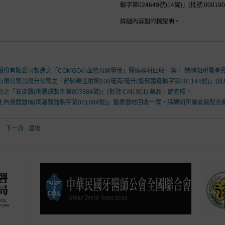
輸字第024649號)14錠)」(批號:000190
詳細內容如附檔說明。
份有限公司製造之「COMGO心血管AI測量儀」醫療器材回收一案， 請轉知所屬
公司台灣分公司之「舒肺樂注射劑100毫克/毫升(衛部菌疫輸字第001144號)」(批號
安皮露(衛署成製字第007884號)」(批號:CM1901) 藥品，請查照。
內視鏡器械(衛署醫器製字第001884號)」醫療器材回收一案，請轉知所屬會員配合
0
下一頁
最後