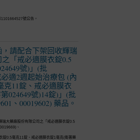
01664527號公告，
函，請配合下架回收輝瑞
之「戒必適膜衣錠0.5
4649號)」(批
 「戒必適2週起始治療包 (內
毫克11錠、戒必適膜衣
24649號)14錠)」(批
9601、00019602) 藥品。
瑞大藥廠股份有限公司之「戒必適膜衣錠0.5
019669)、
衣錠0.5毫克11錠、戒必適膜衣錠1毫克(衛署藥