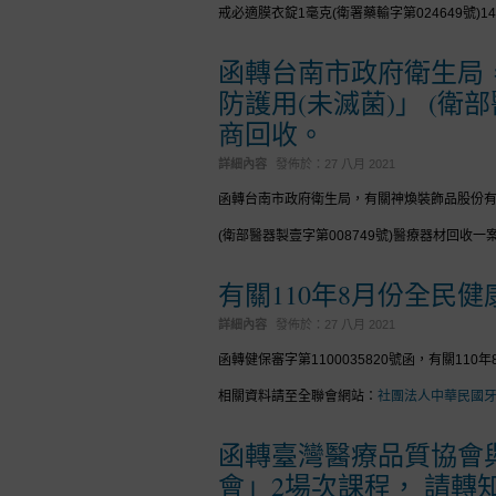
戒必適膜衣錠1毫克(衛署藥輸字第024649號)14錠)
函轉台南市政府衛生局
防護用(未滅菌)」 (衛
商回收。
詳細內容
發佈於：
27 八月 2021
函轉台南市政府衛生局，有關神煥裝飾品股份有
(衛部醫器製壹字第008749號)醫療器材回
有關110年8月份全民
詳細內容
發佈於：
27 八月 2021
函轉健保審字第1100035820號函，有關11
相關資料請至全聯會網站：
社團法人中華民國牙醫師
函轉臺灣醫療品質協會
會」2場次課程， 請轉