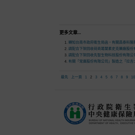
更多文章...
轉知台南市政府衛生局函，有關昌泰科醫股
請配合下架回收荷商葛蘭素史克藥廠股份有限
請配合下架回收先智生物科技股份有限公司之「
有關「常廣股份有限公司」製造之「拉吉士
最先
上一頁
1
2
3
4
5
6
7
8
9
1