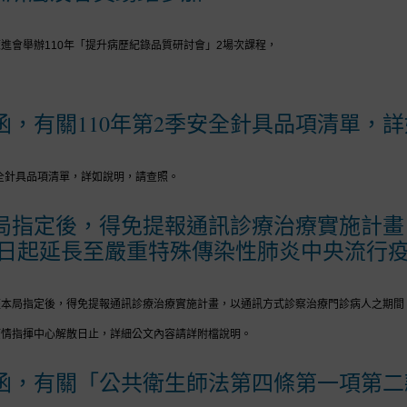
進會舉辦110年「提升病歷紀錄品質研討會」2場次課程，
，有關110年第2季安全針具品項清單，
安全針具品項清單，詳如說明，請查照。
局指定後，得免提報通訊診療治療實施計畫
即日起延長至嚴重特殊傳染性肺炎中央流行
經本局指定後，得免提報通訊診療治療實施計畫，以通訊方式診察治療門診病人之期間
疫情指揮中心解散日止，詳細公文內容請詳附檔說明。
函，有關「公共衛生師法第四條第一項第二