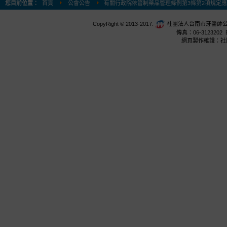
您目前位置：
首頁
公會公告
有關行政院依管制藥品管理條例第3條第2項規定
CopyRight © 2013-2017.
社團法人台南市牙醫師公會 台
傳真：06-3123202 E
網頁製作維護：社