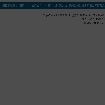
您目前位置：
首頁
公會公告
衛生福利部公告註銷誠品貿易股份有限公司持有之「硫
CopyRight © 2013-2017.
社團法人台南市牙醫師公會 台
傳真：06-3123202 E
網頁製作維護：社