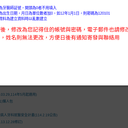
)
會務公告 (News)
會員天地 (Members)
口衛教室 (O
nformation)
執業未滿1年控管辦法及新開業額度及抽審原則
01C)
1通過).
4.17)
.29,114年5月起適用)
1)懶人包
牙科就醫安全計畫(114.2.19公告)
.12.28修訂)