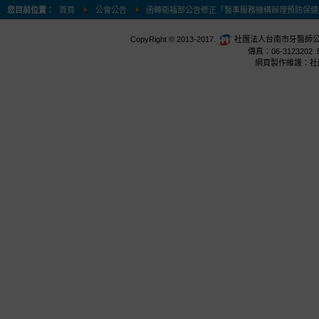
您目前位置：
首頁
公會公告
函轉衛福部公告修正「醫事服務機構辦理預防保健
CopyRight © 2013-2017.
社團法人台南市牙醫師公會 台
傳真：06-3123202 E
網頁製作維護：社