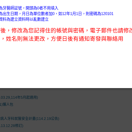
)
會務公告 (News)
會員天地 (Members)
口衛教室 (O
nformation)
執業未滿1年控管辦法及新開業額度及抽審原則
01C)
1通過).
4.17)
.29,114年5月起適用)
1)懶人包
牙科就醫安全計畫(114.2.19公告)
.12.28修訂)