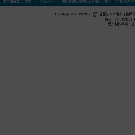
您目前位置：
首頁
公會公告
有關和豐國際行銷股份有限公司之「"和豐"醫用檢診手
CopyRight © 2013-2017.
社團法人台南市牙醫師公會 台
傳真：06-3123202 E
網頁製作維護：社