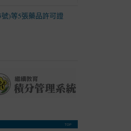
5號)等5張藥品許可證
TOP