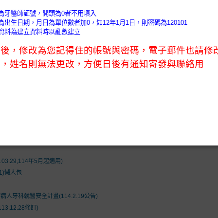
)
會務公告 (News)
會員天地 (Members)
口衛教室 (O
nformation)
執業未滿1年控管辦法及新開業額度及抽審原則
01C)
1通過).
4.17)
.29,114年5月起適用)
1)懶人包
牙科就醫安全計畫(114.2.19公告)
.12.28修訂)