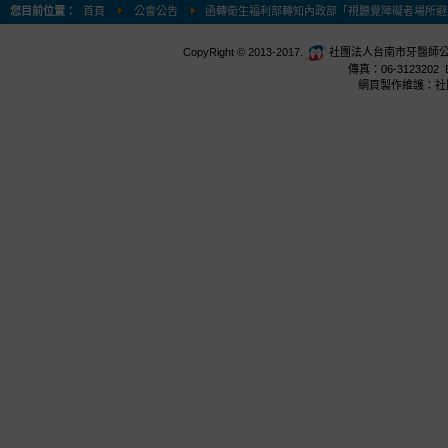
您目前位置：
首頁
公會公告
函轉衛生福利部轉知內政部「視聽覺障礙者場所避
CopyRight © 2013-2017.
社團法人台南市牙醫師公會 台
傳真：06-3123202 E
網頁製作維護：社